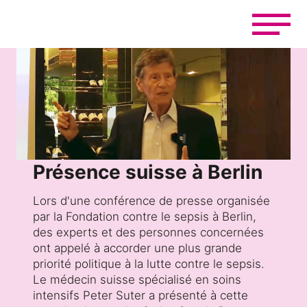
E
n
s
a
v
o
En bref
i
r
p
S’informer et aider
l
u
Présence suisse à Berlin
s
s
S’engager et créer des liens
Lors d'une conférence de presse organisée
u
par la Fondation contre le sepsis à Berlin,
r
des experts et des personnes concernées
l
Apprendre et soigner
ont appelé à accorder une plus grande
e
priorité politique à la lutte contre le sepsis.
c
Le médecin suisse spécialisé en soins
o
intensifs Peter Suter a présenté à cette
À propos de nous
n