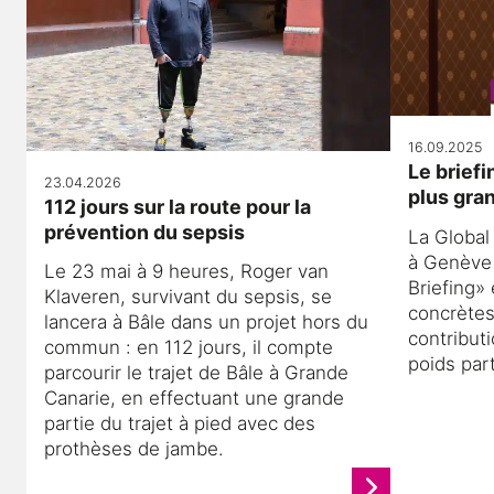
16.09.2025
Le brief
23.04.2026
plus gra
112 jours sur la route pour la
prévention du sepsis
La Global
à Genève
Le 23 mai à 9 heures, Roger van
Briefing»
Klaveren, survivant du sepsis, se
concrètes
lancera à Bâle dans un projet hors du
contribut
commun : en 112 jours, il compte
poids part
parcourir le trajet de Bâle à Grande
Canarie, en effectuant une grande
partie du trajet à pied avec des
prothèses de jambe.