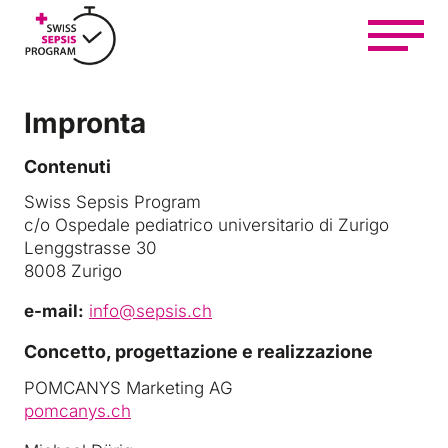
Z
u
m
I
n
Impronta
h
In breve
a
Contenuti
l
t
Swiss Sepsis Program
Informarsi e dare una mano
s
c/o Ospedale pediatrico universitario di Zurigo
p
Lenggstrasse 30
r
8008 Zurigo
i
Impegnarsi e fare rete
n
e-mail:
info@sepsis.ch
g
Concetto, progettazione e realizzazione
e
Imparare e curare
n
POMCANYS Marketing AG
pomcanys.ch
Chi siamo