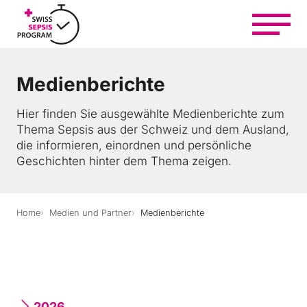
Z
u
m
I
n
Medienberichte
h
Auf einen Blick
a
Hier finden Sie ausgewählte Medienberichte zum
l
Thema Sepsis aus der Schweiz und dem Ausland,
t
die informieren, einordnen und persönliche
Sich informieren und helfen
s
Geschichten hinter dem Thema zeigen.
p
r
i
Sich engagieren und vernetzen
n
Home
Medien und Partner
Medienberichte
g
e
Lernen und behandeln
n
Über uns
2026