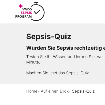
Z
u
m
I
n
h
Sepsis-Quiz
a
Auf einen Bl
l
t
Würden Sie Sepsis rechtzeitig
s
p
Testen Sie Ihr Wissen und lernen Sie, wel
Sich informi
r
Minute.
i
n
Machen Sie jetzt das Sepsis-Quiz.
Sich engagie
g
e
n
Home
Auf einen Blick
Sepsis-Quiz
Lernen und 