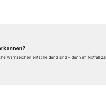
ick
 erkennen?
che Warnzeichen entscheidend sind – denn im Notfall zäh
eren und helfen
ren und vernetzen
behandeln