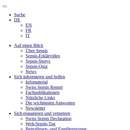
Zum
Inhalt
Suche
springen
DE
EN
FR
IT
Auf einen Blick
Über Sepsis
Sepsis-Erklärvideo
Sepsis-Storys
Sepsis-Quiz
News
Sich informieren und helfen
Infomaterial
Swiss Sepsis Report
Fachpublikationen
Nützliche Links
Die wichtigsten Antworten
Newsletter
Sich engagieren und vernetzen
Swiss Sepsis Declaration
Welt-Sepsis-Tag
Betroffenen- und Familiengruppe