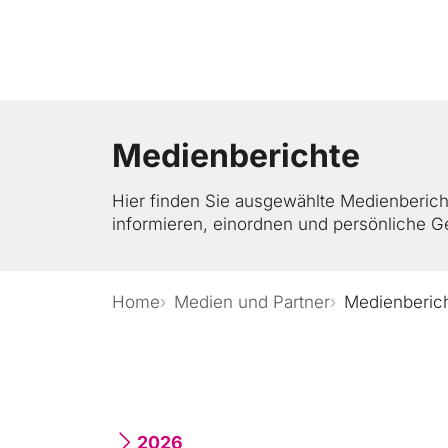
Z
u
m
I
n
h
Medienberichte
a
Auf einen Bl
l
t
Hier finden Sie ausgewählte Medienberic
s
informieren, einordnen und persönliche 
p
Sich informi
r
i
Home
Medien und Partner
Medienberic
n
Sich engagie
g
e
n
Lernen und 
2026