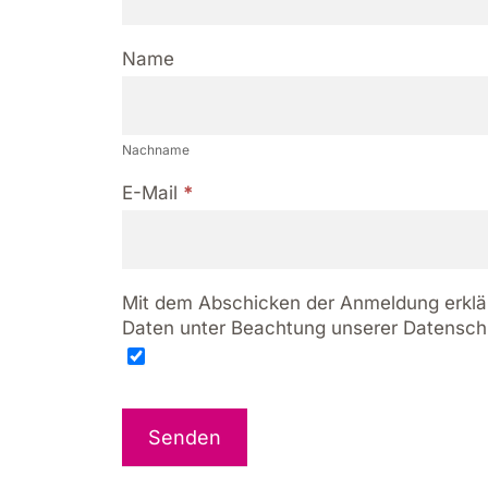
e
l
Name
d
N
u
a
n
c
g
Nachname
h
M
n
E-Mail
*
e
a
d
m
i
e
e
n
Mit dem Abschicken der Anmeldung erklär
v
Daten unter Beachtung unserer Datensc
e
r
t
e
Senden
i
l