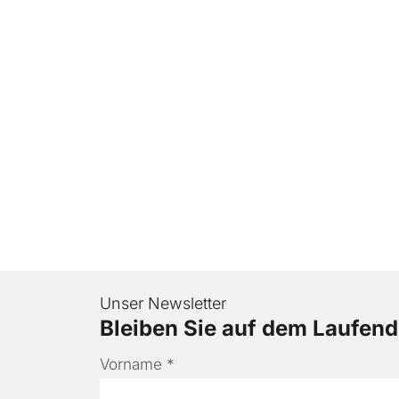
e
r
Unser Newsletter
Bleiben Sie auf dem Laufen
Vorname
*