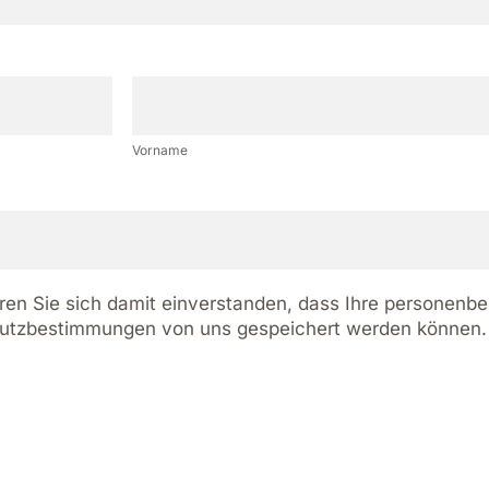
V
o
r
Vorname
n
a
m
e
en Sie sich damit einverstanden, dass Ihre personenb
hutzbestimmungen von uns gespeichert werden können