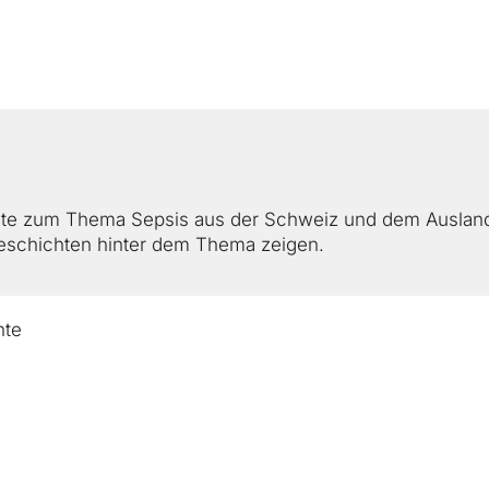
ick
hte zum Thema Sepsis aus der Schweiz und dem Ausland
Geschichten hinter dem Thema zeigen.
eren und helfen
hte
ren und vernetzen
behandeln