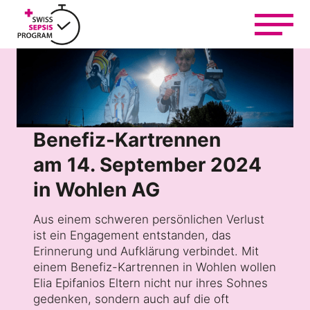
Z
u
m
I
n
h
Auf einen Blick
a
l
t
Benefiz-Kartrennen
Sich informieren und helfen
s
am 14. September 2024
p
r
in Wohlen AG
i
Sich engagieren und vernetzen
n
Aus einem schweren persönlichen Verlust
g
ist ein Engagement entstanden, das
e
Lernen und behandeln
Erinnerung und Aufklärung verbindet. Mit
n
einem Benefiz-Kartrennen in Wohlen wollen
Elia Epifanios Eltern nicht nur ihres Sohnes
gedenken, sondern auch auf die oft
Über uns