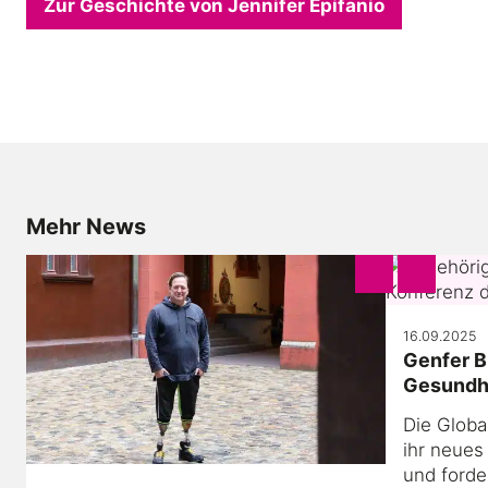
Zur Geschichte von Jennifer Epifanio
Mehr News
16.09.2025
Genfer B
Gesundh
Die Globa
ihr neues
und ford