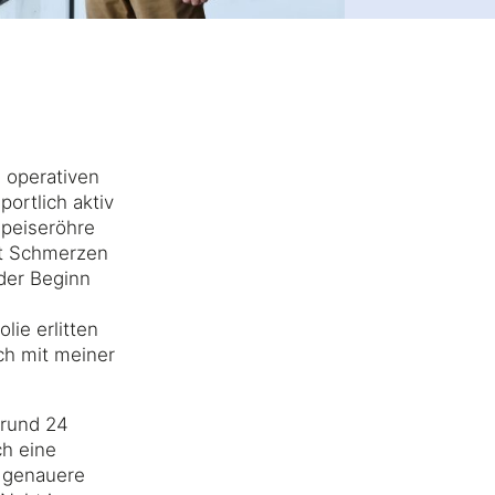
n operativen
portlich aktiv
Speiseröhre
rt Schmerzen
 der Beginn
ie erlitten
ch mit meiner
 rund 24
ch eine
r genauere