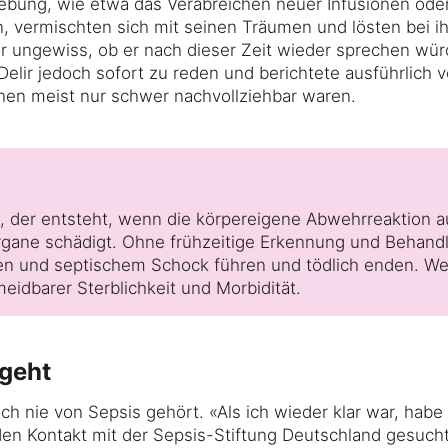
ebung, wie etwa das Verabreichen neuer Infusionen ode
, vermischten sich mit seinen Träumen und lösten bei i
r ungewiss, ob er nach dieser Zeit wieder sprechen wü
lir jedoch sofort zu reden und berichtete ausführlich 
chen meist nur schwer nachvollziehbar waren.
ll, der entsteht, wenn die körpereigene Abwehrreaktion a
rgane schädigt. Ohne frühzeitige Erkennung und Behand
gen und septischem Schock führen und tödlich enden. Wel
idbarer Sterblichkeit und Morbidität.
rgeht
ch nie von Sepsis gehört. «Als ich wieder klar war, habe
den Kontakt mit der Sepsis-Stiftung Deutschland gesucht»