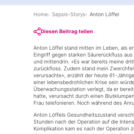
Über uns
Home
Sepsis-Storys
Anton Löffel
Diesen Beitrag teilen
Medien und 
Anton Löffel stand mitten im Leben, als e
Eingriff gegen starken Säurerückfluss aus 
und mittendrin. «Es war bereits meine dri
zurückfloss. Zudem stand mein Zwerchfell
verursachte», erzählt der heute 61-Jährige
einer lebensbedrohlichen Krise sein würde
Überwachungsstation verlegt, da er bereit
hatte, verursacht durch einen Blutklumpe
Frau telefonieren. Noch während des Anruf
Anton Löffels Gesundheitszustand verschl
Stunden nach der Operation auf die Intens
Komplikation kam es nach der Operation z