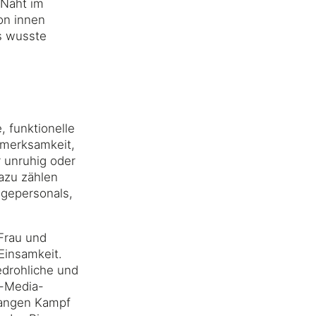
 Naht im
on innen
s wusste
, funktionelle
fmerksamkeit,
 unruhig oder
Dazu zählen
egepersonals,
Frau und
Einsamkeit.
edrohliche und
l-Media-
 langen Kampf