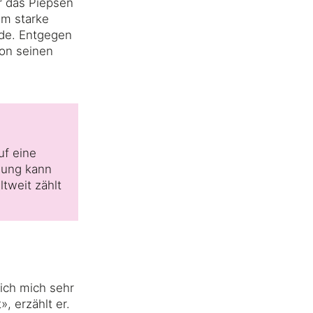
r das Piepsen
hm starke
rde. Entgegen
von seinen
uf eine
lung kann
tweit zählt
 ich mich sehr
, erzählt er.