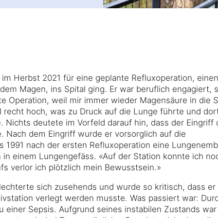
Partner
r im Herbst 2021 für eine geplante Refluxoperation, eine
dem Magen, ins Spital ging. Er war beruflich engagiert, s
tte Operation, weil mir immer wieder Magensäure in die 
 recht hoch, was zu Druck auf die Lunge führte und do
. Nichts deutete im Vorfeld darauf hin, dass der Eingriff
. Nach dem Eingriff wurde er vorsorglich auf die
s 1991 nach der ersten Refluxoperation eine Lungenembol
n in einem Lungengefäss. «Auf der Station konnte ich no
s verlor ich plötzlich mein Bewusstsein.»
echterte sich zusehends und wurde so kritisch, dass er
ivstation verlegt werden musste. Was passiert war: Dur
u einer Sepsis. Aufgrund seines instabilen Zustands wa