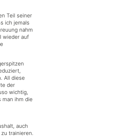
n Teil seiner
s ich jemals
etreuung nahm
l wieder auf
ie
gerspitzen
eduziert,
 All diese
te der
uso wichtig,
s man ihm die
ushalt, auch
zu trainieren.