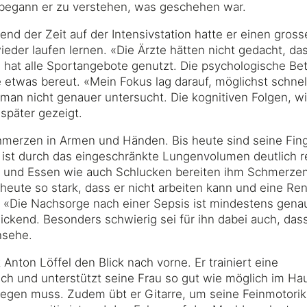
n begann er zu verstehen, was geschehen war.
d der Zeit auf der Intensivstation hatte er einen grosse
eder laufen lernen. «Die Ärzte hätten nicht gedacht, das
nd hat alle Sportangebote genutzt. Die psychologische B
 etwas bereut. «Mein Fokus lag darauf, möglichst schnel
an nicht genauer untersucht. Die kognitiven Folgen, w
später gezeigt.
Schmerzen in Armen und Händen. Bis heute sind seine Fin
t ist durch das eingeschränkte Lungenvolumen deutlich r
, und Essen wie auch Schlucken bereiten ihm Schmerzen.
heute so stark, dass er nicht arbeiten kann und eine Ren
. «Die Nachsorge nach einer Sepsis ist mindestens gena
lickend. Besonders schwierig sei für ihn dabei auch, das
nsehe.
 Anton Löffel den Blick nach vorne. Er trainiert eine
ch und unterstützt seine Frau so gut wie möglich im Ha
egen muss. Zudem übt er Gitarre, um seine Feinmotorik 