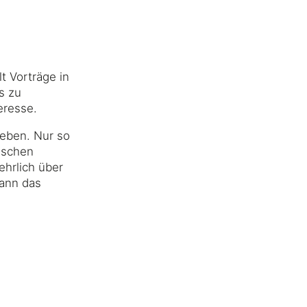
t Vorträge in
s zu
eresse.
geben. Nur so
nischen
ehrlich über
ann das