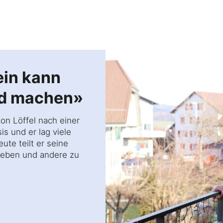
in kann
ick
ed machen»
n Löffel nach einer
eren und helfen
s und er lag viele
ute teilt er seine
geben und andere zu
ren und vernetzen
behandeln