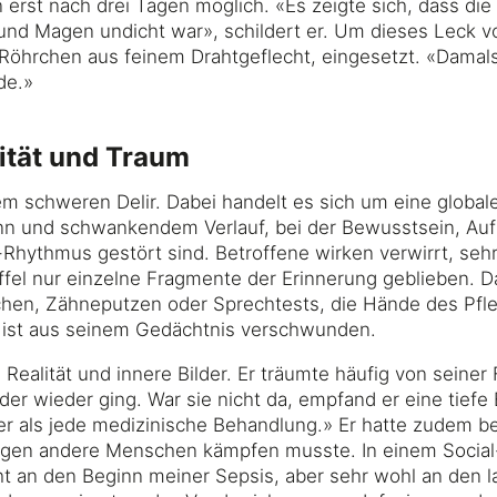
erst nach drei Tagen möglich. «Es zeigte sich, dass die
nd Magen undicht war», schildert er. Um dieses Leck v
s Röhrchen aus feinem Drahtgeflecht, eingesetzt. «Damal
de.»
ität und Traum
em schweren Delir. Dabei handelt es sich um eine globale
inn und schwankendem Verlauf, bei der Bewusstsein, Au
hythmus gestört sind. Betroffene wirken verwirrt, sehr
öffel nur einzelne Fragmente der Erinnerung geblieben. 
chen, Zähneputzen oder Sprechtests, die Hände des Pfl
e ist aus seinem Gedächtnis verschwunden.
lität und innere Bilder. Er träumte häufig von seiner 
r wieder ging. War sie nicht da, empfand er eine tiefe 
er als jede medizinische Behandlung.» Er hatte zudem b
gegen andere Menschen kämpfen musste. In einem Socia
icht an den Beginn meiner Sepsis, aber sehr wohl an den