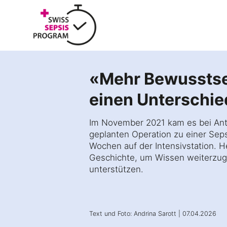
Z
u
m
I
n
h
«Mehr Bewusstse
a
Auf einen Bl
l
einen Unterschi
t
s
p
Im November 2021 kam es bei Anto
Sich informi
r
geplanten Operation zu einer Sepsi
i
Wochen auf der Intensivstation. He
n
Geschichte, um Wissen weiterzu
Sich engagie
g
unterstützen.
e
n
Lernen und 
Text und Foto: Andrina Sarott | 07.04.2026