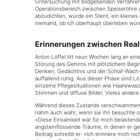
Untersuchung mit bildgebenden Verfahren 
Operationsbereich zwischen Speiseröhre u
abzudichten, wurde ein Stent, ein kleine
niemand, ob ich überhaupt überleben wür
Erinnerungen zwischen Real
Anton Löffel litt neun Wochen lang an ein
Störung des Gehirns mit plötzlichem Beg
Denken, Gedächtnis und der Schlaf-Wach-R
auffallend ruhig. Aus dieser Phase sind L
einzelne Pflegesituationen wie Haarewas
Stimmen und diffuse Bilder. Vieles ander
Während dieses Zustands verschwammen Rea
nahm auch wahr, wenn sie ihn besuchte ode
«Diese Einsamkeit war für mich belastend
angsteinflössende Träume, in denen er 
Beitrag schreibt er: «Ich erinnere mich n