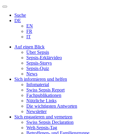
Zum
Inhalt
Suche
springen
DE
EN
FR
IT
Auf einen Blick
Über Sepsis
Sepsis-Erklärvideo
Sepsis-Storys
Sepsis-Quiz
News
Sich informieren und helfen
Infomaterial
Swiss Sepsis Report
Fachpublikationen
Nützliche Links
Die wichtigsten Antworten
Newsletter
Sich engagieren und vernetzen
Swiss Sepsis Declaration
Welt-Sepsis-Tag
Betroffenen- und Familiengruppe