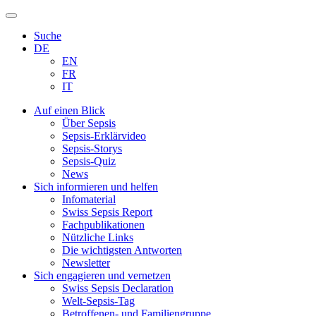
Zum
Inhalt
Suche
springen
DE
EN
FR
IT
Auf einen Blick
Über Sepsis
Sepsis-Erklärvideo
Sepsis-Storys
Sepsis-Quiz
News
Sich informieren und helfen
Infomaterial
Swiss Sepsis Report
Fachpublikationen
Nützliche Links
Die wichtigsten Antworten
Newsletter
Sich engagieren und vernetzen
Swiss Sepsis Declaration
Welt-Sepsis-Tag
Betroffenen- und Familiengruppe