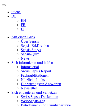
Zum
Inhalt
Suche
springen
DE
EN
FR
IT
Auf einen Blick
Über Sepsis
Sepsis-Erklärvideo
Sepsis-Storys
Sepsis-Quiz
News
Sich informieren und helfen
Infomaterial
Swiss Sepsis Report
Fachpublikationen
Nützliche Links
Die wichtigsten Antworten
Newsletter
Sich engagieren und vernetzen
Swiss Sepsis Declaration
Welt-Sepsis-Tag
Betroffenen- und Familiengruppe