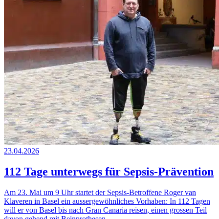
23.04.2026
112 Tage unterwegs für Sepsis-Prävention
Am 23. Mai um 9 Uhr startet der Sepsis-Betroffene Roger van
Klaveren in Basel ein aussergewöhnliches Vorhaben: In 112 Tagen
will er von Basel bis nach Gran Canaria reisen, einen grossen Teil
davon gehend mit Beinprothesen.