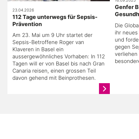
16.09.2025
Genfer B
23.04.2026
Gesundh
112 Tage unterwegs für Sepsis-
Prävention
Die Globa
ihr neues
Am 23. Mai um 9 Uhr startet der
und ford
Sepsis-Betroffene Roger van
gegen Sep
Klaveren in Basel ein
verliehen
aussergewöhnliches Vorhaben: In 112
besonder
Tagen will er von Basel bis nach Gran
Canaria reisen, einen grossen Teil
davon gehend mit Beinprothesen.